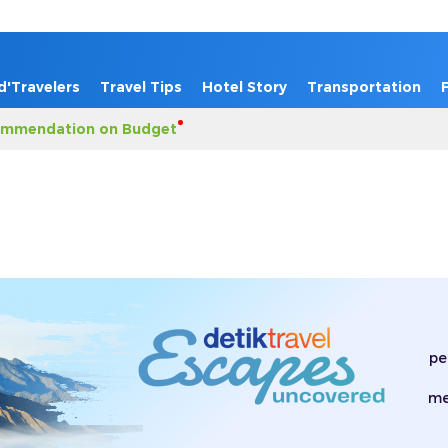
d'Travelers
Travel Tips
Hotel Story
Transportation
mmendation on Budget
pe
me