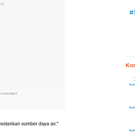
#
Ko
Ko
H CONTENT
Ko
estarikan sumber daya air,"
Ko