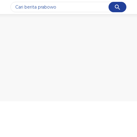
Cancel
Yang sedang ramai dicari
#1
data live draw sgp
#2
piala presiden 2026
#3
prabowo
#4
iran
#5
gempa hari ini
Promoted
Terakhir yang dicari
Loading...