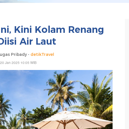
nani, Kini Kolam Renang
iisi Air Laut
gas Pribady -
detikTravel
 20 Jan 2025 10:05 WIB