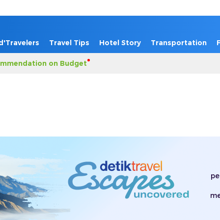
d'Travelers
Travel Tips
Hotel Story
Transportation
mmendation on Budget
pe
me