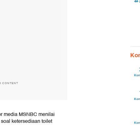
#
Ko
Ko
H CONTENT
Ko
itor media MSNBC menilai
soal ketersediaan toilet
Ko