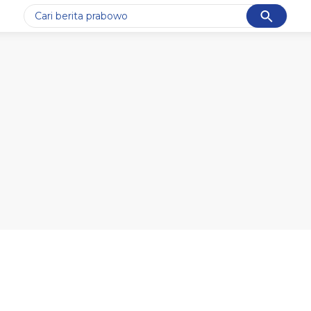
Cancel
Yang sedang ramai dicari
#1
gempa hari ini
#2
gempa
#3
prabowo
#4
iran
#5
demo
Promoted
Terakhir yang dicari
Loading...