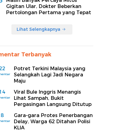
5
Masih Banyak Percaya Mitos
Gigitan Ular, Dokter Beberkan
Pertolongan Pertama yang Tepat
Lihat Selengkapnya
mentar Terbanyak
22
Potret Terkini Malaysia yang
Selangkah Lagi Jadi Negara
mentar
Maju
14
Viral Bule Inggris Menangis
Lihat Sampah, Bukit
mentar
Pergasingan Langsung Ditutup
8
Gara-gara Protes Penerbangan
Delay, Warga 62 Ditahan Polisi
mentar
KLIA