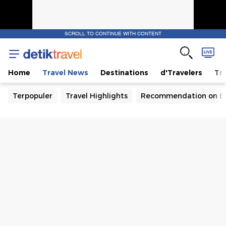
SCROLL TO CONTINUE WITH CONTENT
Home
Travel News
Destinations
d'Travelers
Tra
Terpopuler
Travel Highlights
Recommendation on B