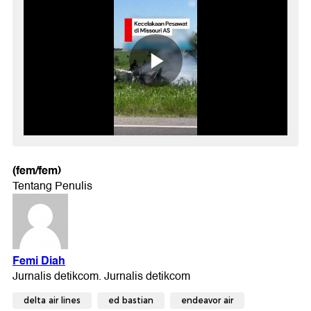
(fem/fem)
delta air lines
ed bastian
endeavor air