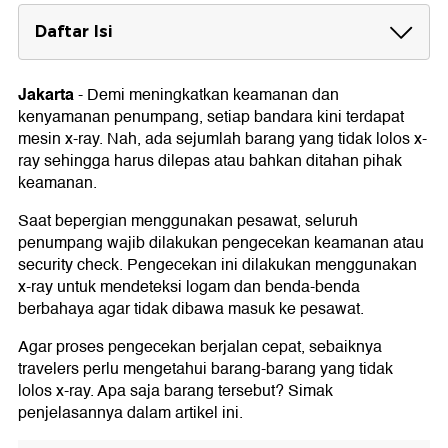
Daftar Isi
Barang yang Tidak Lolos X-Ray di Bandara
1. Logam dan Benda Berbahaya
Jakarta
-
Demi meningkatkan keamanan dan
2. Ikat Pinggang
kenyamanan penumpang, setiap bandara kini terdapat
3. Jam Tangan
mesin x-ray. Nah, ada sejumlah barang yang tidak lolos x-
4. Perhiasan Logam
ray sehingga harus dilepas atau bahkan ditahan pihak
5. Jaket
keamanan.
6. Sepatu yang Sulit Dilepas
7. Bra Berkawat
Saat bepergian menggunakan pesawat, seluruh
8. Topi dan Aksesoris
penumpang wajib dilakukan pengecekan keamanan atau
9. Pembungkus Alumunium Foil
10. Barang Selundupan
security check. Pengecekan ini dilakukan menggunakan
x-ray untuk mendeteksi logam dan benda-benda
berbahaya agar tidak dibawa masuk ke pesawat.
Agar proses pengecekan berjalan cepat, sebaiknya
travelers perlu mengetahui barang-barang yang tidak
lolos x-ray. Apa saja barang tersebut? Simak
penjelasannya dalam artikel ini.