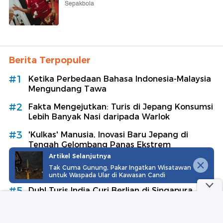
Sepakbola
Berita Terpopuler
#1
Ketika Perbedaan Bahasa Indonesia-Malaysia
Mengundang Tawa
#2
Fakta Mengejutkan: Turis di Jepang Konsumsi
Lebih Banyak Nasi daripada Warlok
#3
'Kulkas' Manusia, Inovasi Baru Jepang di
Tengah Gelombang Panas Ekstrem
Artikel Selanjutnya
#4
Semarak Festival Obor Suku Yi, Warga dan
Tak Cuma Gunung, Pakar Ingatkan Wisatawan
Wisatawan Menari Bersama
untuk Waspada Ular di Kawasan Candi
#5
Duh! Turis India Curi Berlian di Singapura,
Barangnya Disembunyikan di Mulut