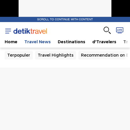
SCROLL TO CONTINUE WITH CONTENT
Home
Travel News
Destinations
d'Travelers
Tra
Terpopuler
Travel Highlights
Recommendation on B