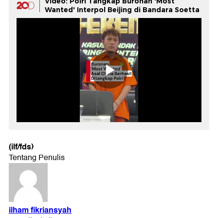
Video: Polri Tangkap Buronan 'Most
Wanted' Interpol Beijing di Bandara Soetta
(ilf/fds)