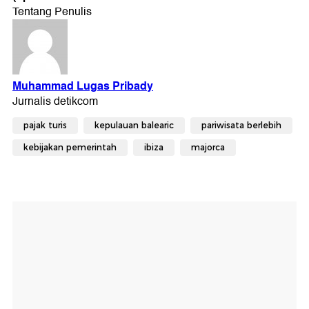
pajak turis
kepulauan balearic
pariwisata berlebih
kebijakan pemerintah
ibiza
majorca