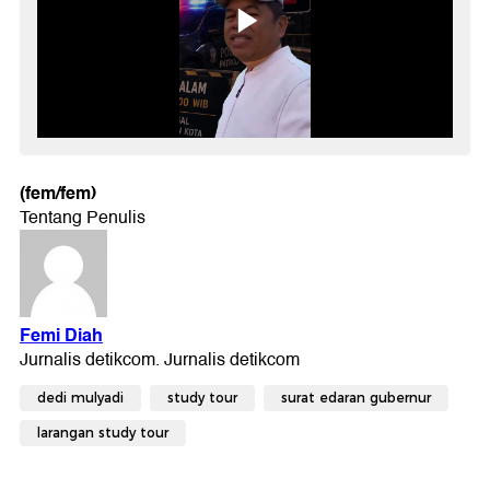
(fem/fem)
dedi mulyadi
study tour
surat edaran gubernur
larangan study tour