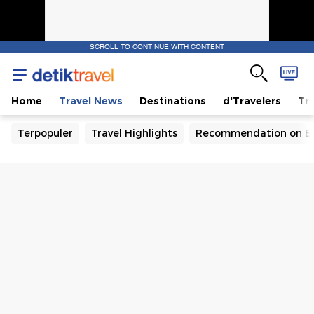
SCROLL TO CONTINUE WITH CONTENT
Home
Travel News
Destinations
d'Travelers
Tra
Terpopuler
Travel Highlights
Recommendation on B