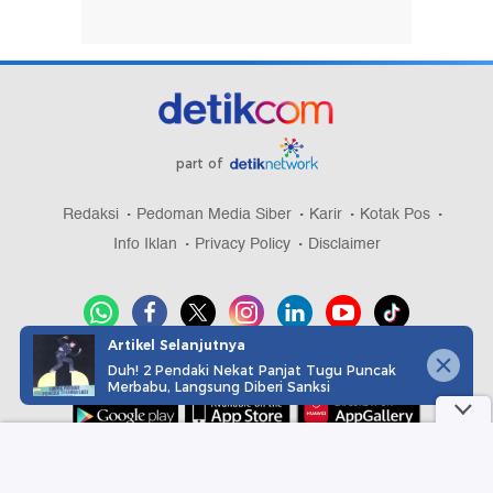
part of
Redaksi
Pedoman Media Siber
Karir
Kotak Pos
Info Iklan
Privacy Policy
Disclaimer
Artikel Selanjutnya
Download aplikasi detikcom
Duh! 2 Pendaki Nekat Panjat Tugu Puncak
Merbabu, Langsung Diberi Sanksi
Copyright @ 2026 detikcom, All right reserved