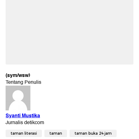
(sym/wsw)
taman literasi
taman
taman buka 24 jam