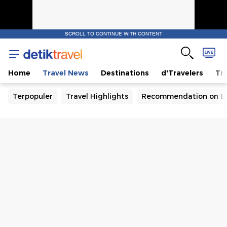
SCROLL TO CONTINUE WITH CONTENT
Home
Travel News
Destinations
d'Travelers
Tra
Terpopuler
Travel Highlights
Recommendation on B