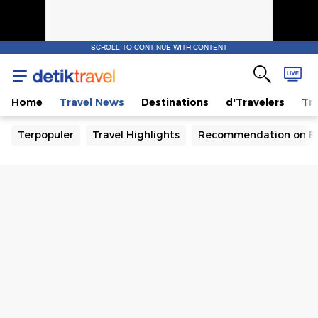
SCROLL TO CONTINUE WITH CONTENT
Home
Travel News
Destinations
d'Travelers
Tra
Terpopuler
Travel Highlights
Recommendation on B