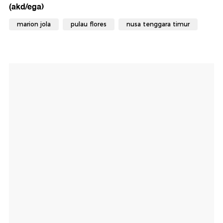
(akd/ega)
marion jola
pulau flores
nusa tenggara timur