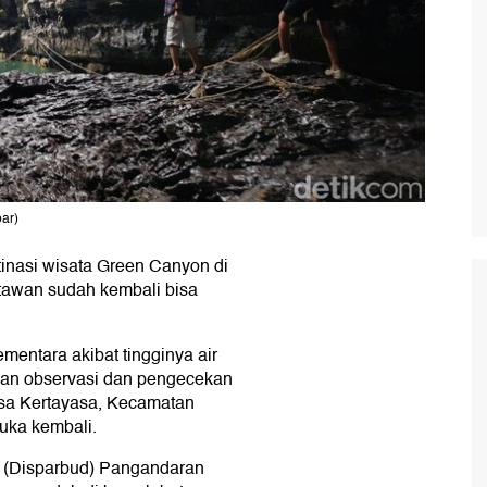
ar)
tinasi wisata Green Canyon di
atawan sudah kembali bisa
ementara akibat tingginya air
ukan observasi dan pengecekan
Desa Kertayasa, Kecamatan
uka kembali.
 (Disparbud) Pangandaran