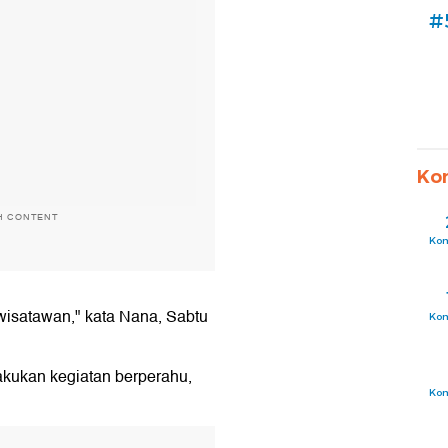
#
Ko
H CONTENT
Ko
 wisatawan," kata Nana, Sabtu
Ko
kukan kegiatan berperahu,
Ko
T