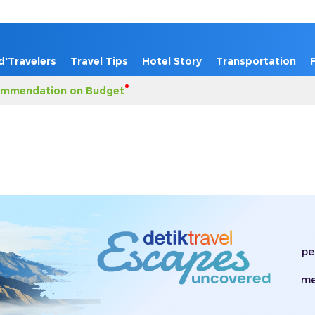
d'Travelers
Travel Tips
Hotel Story
Transportation
mmendation on Budget
pe
me