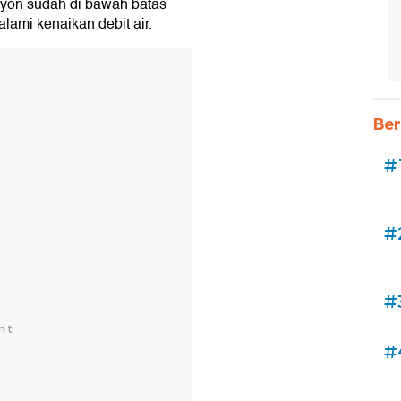
nyon sudah di bawah batas
lami kenaikan debit air.
Ber
#
#
#
#