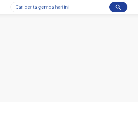
Cancel
Yang sedang ramai dicari
#1
data live draw sgp
#2
gempa hari ini
#3
prabowo
#4
iran
#5
demo
Promoted
Terakhir yang dicari
Loading...