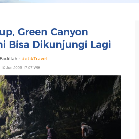
up, Green Canyon
i Bisa Dikunjungi Lagi
Fadillah -
detikTravel
 10 Jun 2025 17:07 WIB