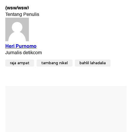
(wsw/wsw)
raja ampat
tambang nikel
bahlil lahadalia