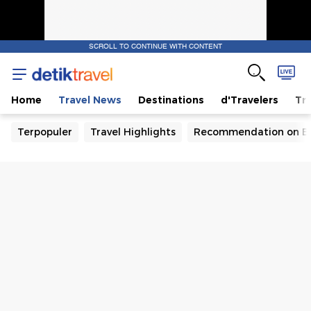
SCROLL TO CONTINUE WITH CONTENT
Home
Travel News
Destinations
d'Travelers
Tra
Terpopuler
Travel Highlights
Recommendation on B