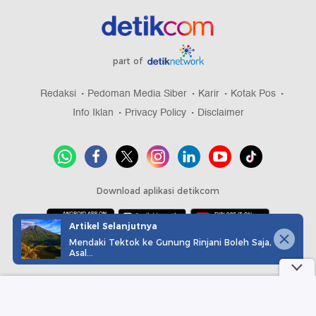
part of
Redaksi
Pedoman Media Siber
Karir
Kotak Pos
Info Iklan
Privacy Policy
Disclaimer
Download aplikasi detikcom
Artikel Selanjutnya
Mendaki Tektok ke Gunung Rinjani Boleh Saja,
Copyright @ 2026 detikcom, All right reserved
Asal...