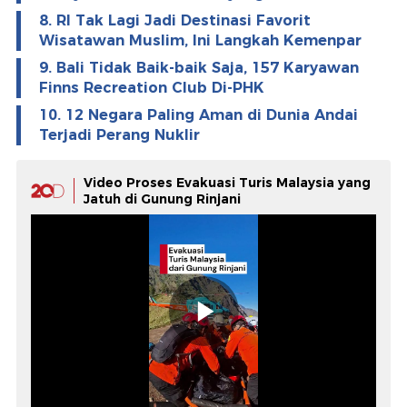
8. RI Tak Lagi Jadi Destinasi Favorit
Wisatawan Muslim, Ini Langkah Kemenpar
9. Bali Tidak Baik-baik Saja, 157 Karyawan
Finns Recreation Club Di-PHK
10. 12 Negara Paling Aman di Dunia Andai
Terjadi Perang Nuklir
Video Proses Evakuasi Turis Malaysia yang
Jatuh di Gunung Rinjani