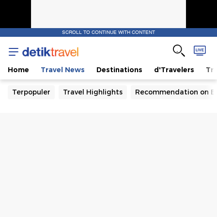
SCROLL TO CONTINUE WITH CONTENT
Home
Travel News
Destinations
d'Travelers
Tra
Terpopuler
Travel Highlights
Recommendation on B