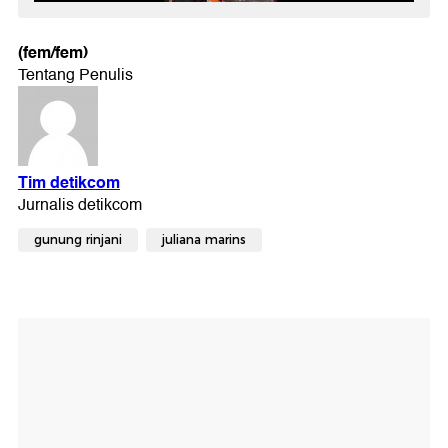
(fem/fem)
gunung rinjani
juliana marins