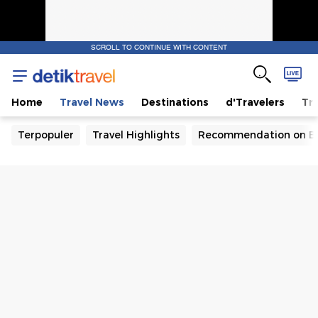
SCROLL TO CONTINUE WITH CONTENT
Home
Travel News
Destinations
d'Travelers
Tra
Terpopuler
Travel Highlights
Recommendation on B