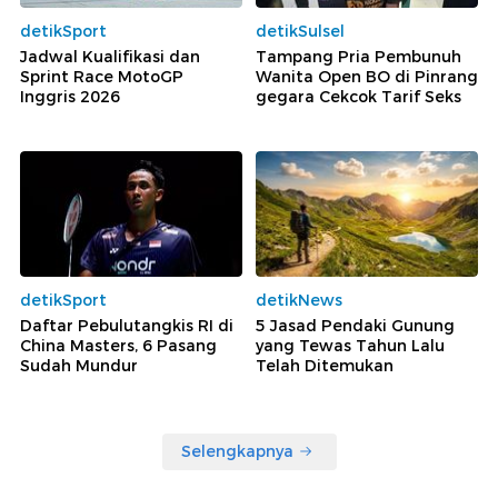
detikSport
detikSulsel
Jadwal Kualifikasi dan
Tampang Pria Pembunuh
Sprint Race MotoGP
Wanita Open BO di Pinrang
Inggris 2026
gegara Cekcok Tarif Seks
detikSport
detikNews
Daftar Pebulutangkis RI di
5 Jasad Pendaki Gunung
China Masters, 6 Pasang
yang Tewas Tahun Lalu
Sudah Mundur
Telah Ditemukan
Selengkapnya