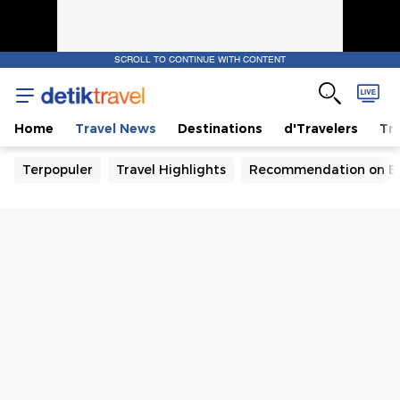
SCROLL TO CONTINUE WITH CONTENT
Home
Travel News
Destinations
d'Travelers
Tra
Terpopuler
Travel Highlights
Recommendation on B