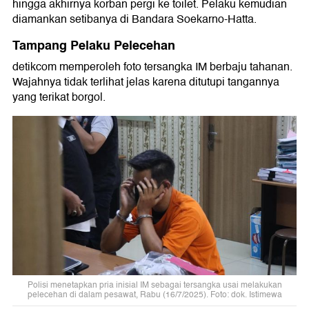
hingga akhirnya korban pergi ke toilet. Pelaku kemudian
diamankan setibanya di Bandara Soekarno-Hatta.
Tampang Pelaku Pelecehan
detikcom memperoleh foto tersangka IM berbaju tahanan.
Wajahnya tidak terlihat jelas karena ditutupi tangannya
yang terikat borgol.
Polisi menetapkan pria inisial IM sebagai tersangka usai melakukan
pelecehan di dalam pesawat, Rabu (16/7/2025). Foto: dok. Istimewa