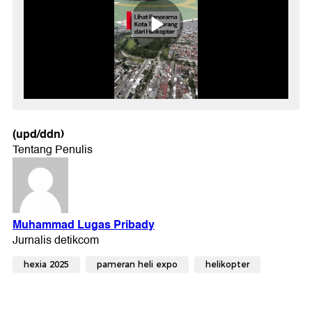
(upd/ddn)
hexia 2025
pameran heli expo
helikopter