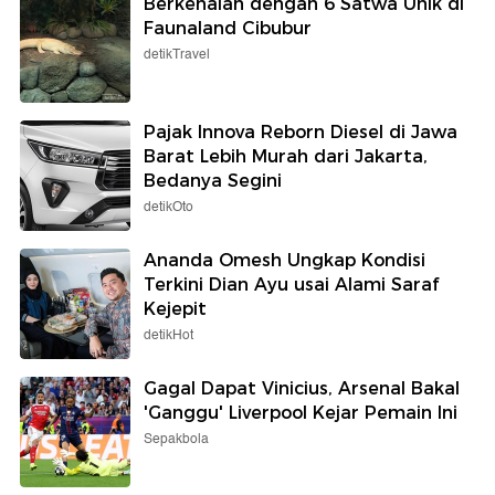
Berkenalan dengan 6 Satwa Unik di
Faunaland Cibubur
detikTravel
Pajak Innova Reborn Diesel di Jawa
Barat Lebih Murah dari Jakarta,
Bedanya Segini
detikOto
Ananda Omesh Ungkap Kondisi
Terkini Dian Ayu usai Alami Saraf
Kejepit
detikHot
Gagal Dapat Vinicius, Arsenal Bakal
'Ganggu' Liverpool Kejar Pemain Ini
Sepakbola