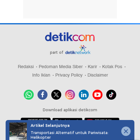
part of
Redaksi
Pedoman Media Siber
Karir
Kotak Pos
Info Iklan
Privacy Policy
Disclaimer
Download aplikasi detikcom
Artikel Selanjutnya
Transportasi Alternatif untuk Pariwisata:
Copyright @ 2026 detikcom, All right reserved
Helikopter