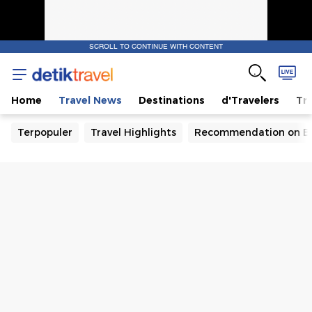
SCROLL TO CONTINUE WITH CONTENT
Home
Travel News
Destinations
d'Travelers
Tra
Terpopuler
Travel Highlights
Recommendation on B