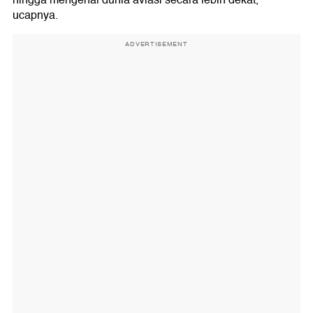
hingga mengenal dunia aviasi secara lebih dekat,"
ucapnya.
ADVERTISEMENT