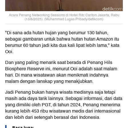
Acara Penang Networking Sessions di Hotel Ritc Carlton Jakarta, Rabu
(13/8/2025). (Muhammad Lugas Pribady/detikcom)
"Di sana ada hutan hujan yang berumur 130 tahun,
sebagai gambaran untuk bahwa hutan hutan Amazon itu
berumur 60 tahun jadi kita dua kali lipat lebih lama," kata
Ooi.
Dan yang paling menarik saat berada di Penang Hils
Biosphere Reserve ini, menurut Ooi adalah saat malam
hari. Di mana wisatawan akan menikmati indahnya
malam dengan lanskap yang menakjubkan.
Jadi Penang bukan hanya wisata medisnya saja tetapi
masih ada daya tarik lainnya. Sebagai informasi, dari data
yang dimiliki oleh PGT, di tahun 2024, Penang menerima
kurang lebih 453 ribu wisatawan medis dari internasional
dan lebih dari setengah berasal dari Indonesia.
Baca juga: