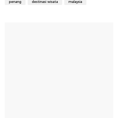
penang
destinasi wisata
malaysia