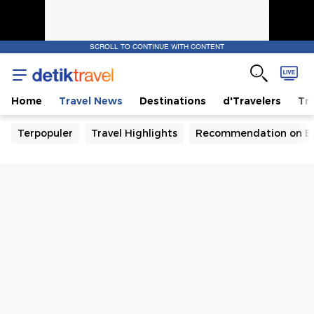
SCROLL TO CONTINUE WITH CONTENT
Home
Travel News
Destinations
d'Travelers
Tra
Terpopuler
Travel Highlights
Recommendation on B