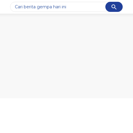
Cancel
Yang sedang ramai dicari
#1
data live draw sgp
#2
piala presiden 2026
#3
prabowo
#4
iran
#5
gempa hari ini
Promoted
Terakhir yang dicari
Loading...