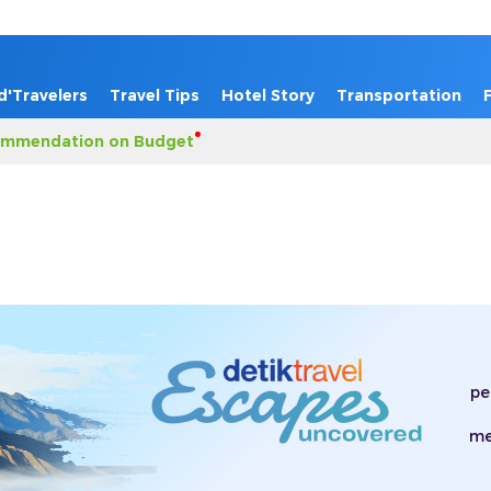
d'Travelers
Travel Tips
Hotel Story
Transportation
mmendation on Budget
pe
me