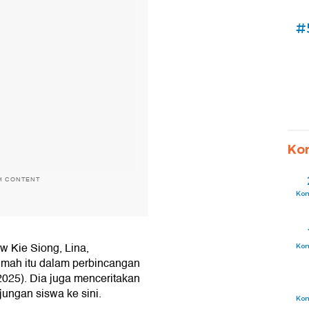
#
Ko
H CONTENT
Ko
w Kie Siong, Lina,
Ko
rumah itu dalam perbincangan
/2025). Dia juga menceritakan
jungan siswa ke sini.
Ko