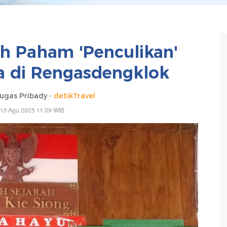
ah Paham 'Penculikan'
a di Rengasdengklok
gas Pribady -
detikTravel
 15 Agu 2025 11:39 WIB