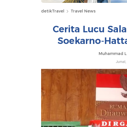
detikTravel
Travel News
Cerita Lucu Sal
Soekarno-Hatt
Muhammad Lu
Jumat,