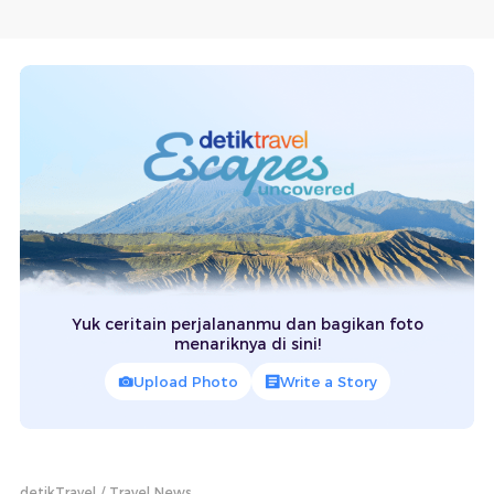
Yuk ceritain perjalananmu dan bagikan foto
menariknya di sini!
Upload Photo
Write a Story
detikTravel
Travel News