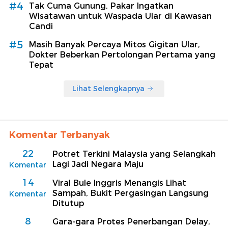
#4
Tak Cuma Gunung, Pakar Ingatkan
Wisatawan untuk Waspada Ular di Kawasan
Candi
#5
Masih Banyak Percaya Mitos Gigitan Ular,
Dokter Beberkan Pertolongan Pertama yang
Tepat
Lihat Selengkapnya
Komentar Terbanyak
22
Potret Terkini Malaysia yang Selangkah
Lagi Jadi Negara Maju
Komentar
14
Viral Bule Inggris Menangis Lihat
Sampah, Bukit Pergasingan Langsung
Komentar
Ditutup
8
Gara-gara Protes Penerbangan Delay,