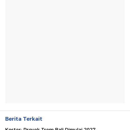
Berita Terkait
Koster: Proyek Trem Bali Dimulai 2027