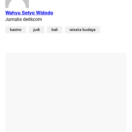
kasino
judi
bali
wisata budaya