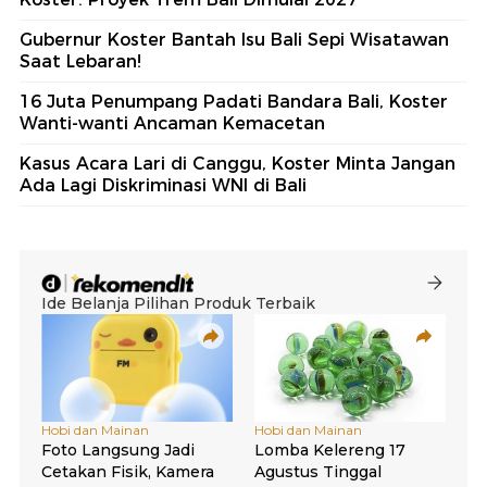
Gubernur Koster Bantah Isu Bali Sepi Wisatawan
Saat Lebaran!
16 Juta Penumpang Padati Bandara Bali, Koster
Wanti-wanti Ancaman Kemacetan
Kasus Acara Lari di Canggu, Koster Minta Jangan
Ada Lagi Diskriminasi WNI di Bali