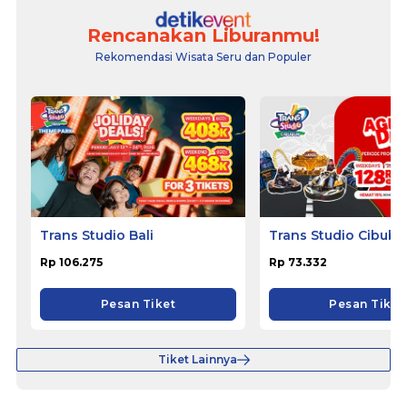
Rencanakan Liburanmu!
Rekomendasi Wisata Seru dan Populer
Trans Studio Bali
Trans Studio Cibubu
Rp 106.275
Rp 73.332
Pesan Tiket
Pesan Tiket
Tiket Lainnya