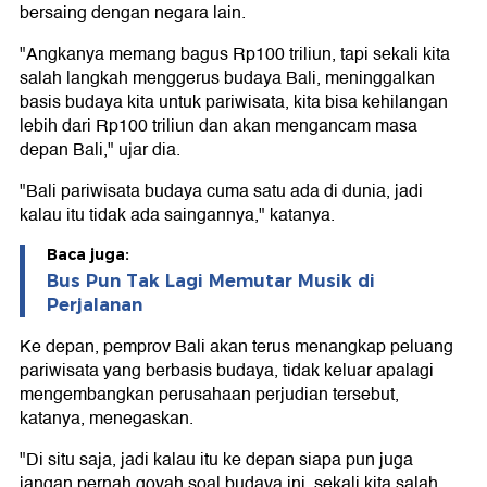
bersaing dengan negara lain.
"Angkanya memang bagus Rp100 triliun, tapi sekali kita
salah langkah menggerus budaya Bali, meninggalkan
basis budaya kita untuk pariwisata, kita bisa kehilangan
lebih dari Rp100 triliun dan akan mengancam masa
depan Bali," ujar dia.
"Bali pariwisata budaya cuma satu ada di dunia, jadi
kalau itu tidak ada saingannya," katanya.
Baca juga:
Bus Pun Tak Lagi Memutar Musik di
Perjalanan
Ke depan, pemprov Bali akan terus menangkap peluang
pariwisata yang berbasis budaya, tidak keluar apalagi
mengembangkan perusahaan perjudian tersebut,
katanya, menegaskan.
"Di situ saja, jadi kalau itu ke depan siapa pun juga
jangan pernah goyah soal budaya ini, sekali kita salah