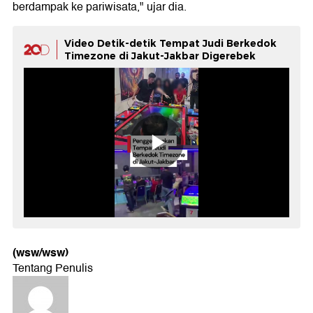
berdampak ke pariwisata," ujar dia.
Video Detik-detik Tempat Judi Berkedok
Timezone di Jakut-Jakbar Digerebek
(wsw/wsw)