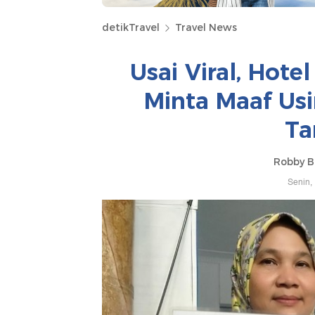
detikTravel
Travel News
Usai Viral, Hot
Minta Maaf Us
T
Robby B
Senin,