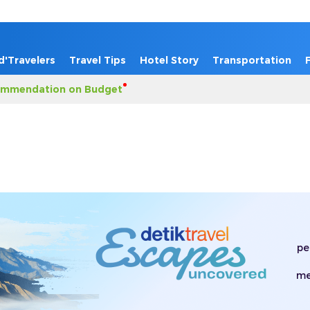
d'Travelers
Travel Tips
Hotel Story
Transportation
mmendation on Budget
pe
me