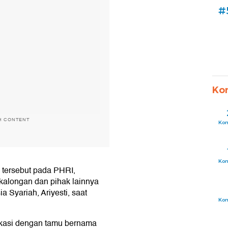
#
Ko
H CONTENT
Ko
Ko
a tersebut pada PHRI,
kalongan dan pihak lainnya
a Syariah, Ariyesti, saat
Ko
kasi dengan tamu bernama