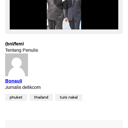
(bnl/fem)
phuket
thailand
turis nakal