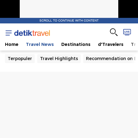
SCROLL TO CONTINUE WITH CONTENT
Home
Travel News
Destinations
d'Travelers
Tra
Terpopuler
Travel Highlights
Recommendation on B