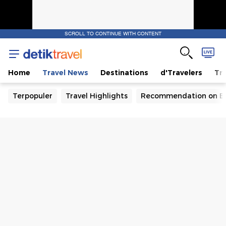
SCROLL TO CONTINUE WITH CONTENT
Home
Travel News
Destinations
d'Travelers
Tra
Terpopuler
Travel Highlights
Recommendation on B