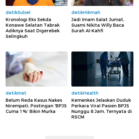
detikSulsel
detikHikmah
Kronologi Eks Sekda
Jadi Imam Salat Jumat,
Konawe Selatan Tabrak
Suami Nikita Willy Baca
Adiknya Saat Digerebek
Surah Al-Kahfi
Selingkuh
detikInet
detikHealth
Belum Reda Kasus Nakes
Kemenkes Jelaskan Duduk
Nirempati, Postingan 'BPJS
Perkara Viral Pasien BPJS
Cuma 1%' Bikin Murka
Nunggu 8 Jam, Ternyata di
RSCM