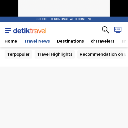
SCROLL TO CONTINUE WITH CONTENT
Home
Travel News
Destinations
d'Travelers
Tra
Terpopuler
Travel Highlights
Recommendation on B