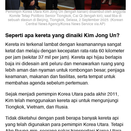
Pemimpin Korea Utara Kim Jong Un (tengah kanan) disambut oleh anggota
Komite Tetap Politbiro Senior Tiongkok, Cai Qi (tengah kiri), saat tiba di
sebuah stasiun di Beijing, Tiongkok, Selasa, 2 September 2025. (Korean
Central News Agency/Korea News Service via AP)
Seperti apa kereta yang dinaiki Kim Jong Un?
Kereta ini terkenal lambat dengan keamanannya sangat
ketat dan melaju dengan kecepatan rata-rata 60 kilometer
per jam (sekitar 37 mil per jam). Kereta api hijau berlapis
baja ini didesain anti peluru dan menawarkan ruang yang
lebih aman dan nyaman untuk rombongan besar, penjaga
keamanan, makanan dan fasilitas, serta tempat untuk
membahas agenda sebelum pertemuan.
Sejak menjadi pemimpin Korea Utara pada akhir 2011,
Kim telah menggunakan kereta api untuk mengunjungi
Tiongkok, Vietnam, dan Rusia.
Tidak diketahui dengan pasti berapa banyak kereta api
yang telah digunakan para pemimpin Korea Utara. Tetapi