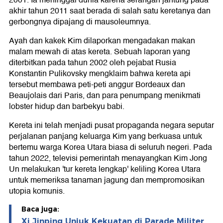
2001. Ia meninggal dunia karena serangan jantung pada
akhir tahun 2011 saat berada di salah satu keretanya dan
gerbongnya dipajang di mausoleumnya.
Ayah dan kakek Kim dilaporkan mengadakan makan
malam mewah di atas kereta. Sebuah laporan yang
diterbitkan pada tahun 2002 oleh pejabat Rusia
Konstantin Pulikovsky mengklaim bahwa kereta api
tersebut membawa peti-peti anggur Bordeaux dan
Beaujolais dari Paris, dan para penumpang menikmati
lobster hidup dan barbekyu babi.
Kereta ini telah menjadi pusat propaganda negara seputar
perjalanan panjang keluarga Kim yang berkuasa untuk
bertemu warga Korea Utara biasa di seluruh negeri. Pada
tahun 2022, televisi pemerintah menayangkan Kim Jong
Un melakukan 'tur kereta lengkap' keliling Korea Utara
untuk memeriksa tanaman jagung dan mempromosikan
utopia komunis.
Baca juga:
Xi Jinping Unjuk Kekuatan di Parade Militer