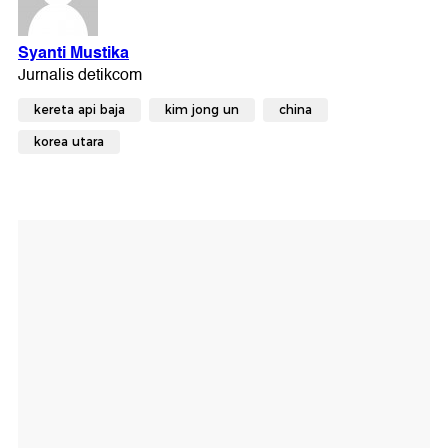
kereta api baja
kim jong un
china
korea utara