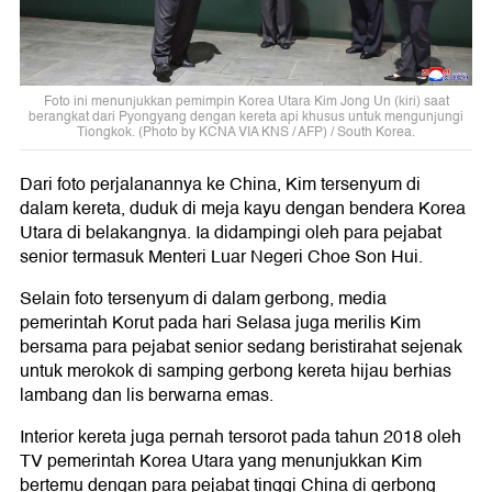
Foto ini menunjukkan pemimpin Korea Utara Kim Jong Un (kiri) saat
berangkat dari Pyongyang dengan kereta api khusus untuk mengunjungi
Tiongkok. (Photo by KCNA VIA KNS / AFP) / South Korea.
Dari foto perjalanannya ke China, Kim tersenyum di
dalam kereta, duduk di meja kayu dengan bendera Korea
Utara di belakangnya. Ia didampingi oleh para pejabat
senior termasuk Menteri Luar Negeri Choe Son Hui.
Selain foto tersenyum di dalam gerbong, media
pemerintah Korut pada hari Selasa juga merilis Kim
bersama para pejabat senior sedang beristirahat sejenak
untuk merokok di samping gerbong kereta hijau berhias
lambang dan lis berwarna emas.
Interior kereta juga pernah tersorot pada tahun 2018 oleh
TV pemerintah Korea Utara yang menunjukkan Kim
bertemu dengan para pejabat tinggi China di gerbong