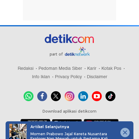
part of
Redaksi
Pedoman Media Siber
Karir
Kotak Pos
Info Iklan
Privacy Policy
Disclaimer
Download aplikasi detikcom
Artikel Selanjutnya
Momen Prabowo Jajal Kereta Nusantara
Copyright @ 2026 detikcom, All right reserved
Explorer Nan Mewah untuk Pertama Kali