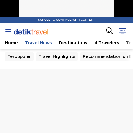
SCROLL TO CONTINUE WITH CONTENT
Home
Travel News
Destinations
d'Travelers
Tra
Terpopuler
Travel Highlights
Recommendation on B