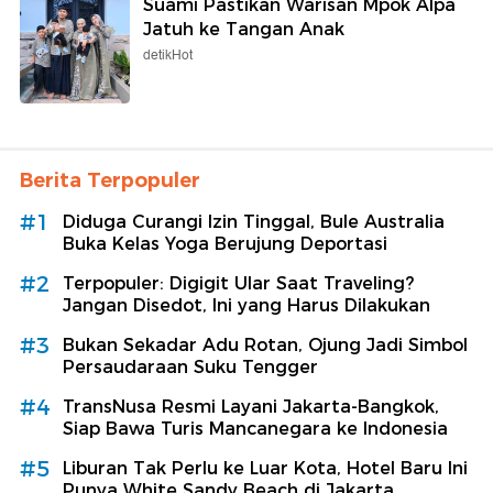
Suami Pastikan Warisan Mpok Alpa
Jatuh ke Tangan Anak
detikHot
Berita Terpopuler
#1
Diduga Curangi Izin Tinggal, Bule Australia
Buka Kelas Yoga Berujung Deportasi
#2
Terpopuler: Digigit Ular Saat Traveling?
Jangan Disedot, Ini yang Harus Dilakukan
#3
Bukan Sekadar Adu Rotan, Ojung Jadi Simbol
Persaudaraan Suku Tengger
#4
TransNusa Resmi Layani Jakarta-Bangkok,
Siap Bawa Turis Mancanegara ke Indonesia
#5
Liburan Tak Perlu ke Luar Kota, Hotel Baru Ini
Punya White Sandy Beach di Jakarta