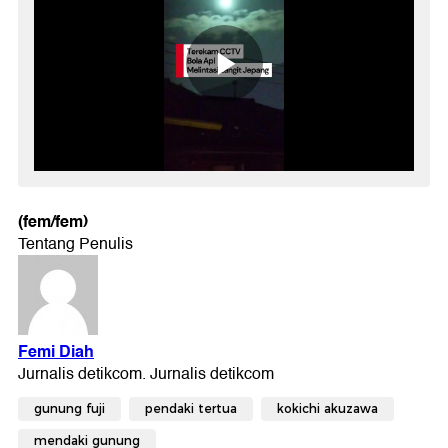
(fem/fem)
gunung fuji
pendaki tertua
kokichi akuzawa
mendaki gunung