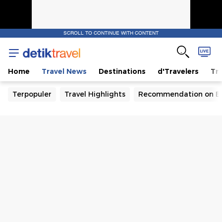
SCROLL TO CONTINUE WITH CONTENT
Home
Travel News
Destinations
d'Travelers
Tra
Terpopuler
Travel Highlights
Recommendation on B