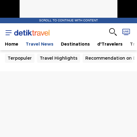
SCROLL TO CONTINUE WITH CONTENT
Home
Travel News
Destinations
d'Travelers
Tra
Terpopuler
Travel Highlights
Recommendation on B