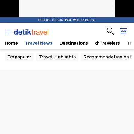
SCROLL TO CONTINUE WITH CONTENT
Home
Travel News
Destinations
d'Travelers
Tra
Terpopuler
Travel Highlights
Recommendation on B