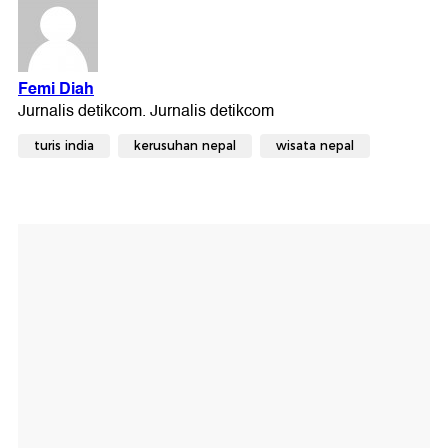
turis india
kerusuhan nepal
wisata nepal