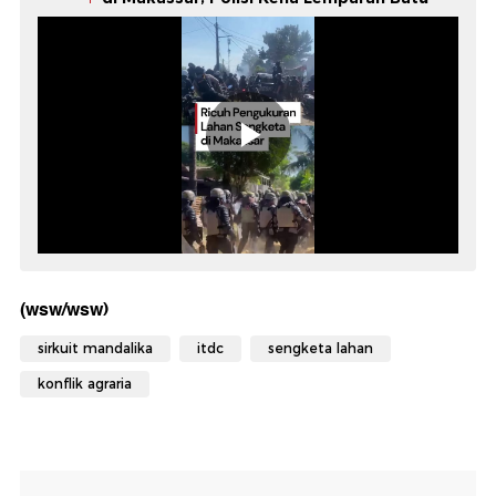
(wsw/wsw)
sirkuit mandalika
itdc
sengketa lahan
konflik agraria