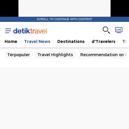
SCROLL TO CONTINUE WITH CONTENT
Home
Travel News
Destinations
d'Travelers
Tra
Terpopuler
Travel Highlights
Recommendation on B