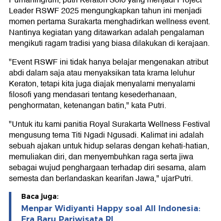
Purnaningrum, putri Keraton Solo yang menjadi Project
Leader RSWF 2025 mengungkapkan tahun ini menjadi
momen pertama Surakarta menghadirkan wellness event.
Nantinya kegiatan yang ditawarkan adalah pengalaman
mengikuti ragam tradisi yang biasa dilakukan di kerajaan.
"Event RSWF ini tidak hanya belajar mengenakan atribut
abdi dalam saja atau menyaksikan tata krama leluhur
Keraton, tetapi kita juga diajak menyalami menyalami
filosofi yang mendasari tentang kesederhanaan,
penghormatan, ketenangan batin," kata Putri.
"Untuk itu kami panitia Royal Surakarta Wellness Festival
mengusung tema Titi Ngadi Ngusadi. Kalimat ini adalah
sebuah ajakan untuk hidup selaras dengan kehati-hatian,
memuliakan diri, dan menyembuhkan raga serta jiwa
sebagai wujud penghargaan terhadap diri sesama, alam
semesta dan berlandaskan kearifan Jawa," ujarPutri.
Baca juga:
Menpar Widiyanti Happy soal All Indonesia:
Era Baru Pariwisata RI