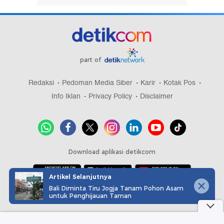
part of
Redaksi
Pedoman Media Siber
Karir
Kotak Pos
Info Iklan
Privacy Policy
Disclaimer
Download aplikasi detikcom
Artikel Selanjutnya
Bali Diminta Tiru Jogja Tanam Pohon Asam
Copyright @ 2026 detikcom, All right reserved
untuk Penghijauan Taman