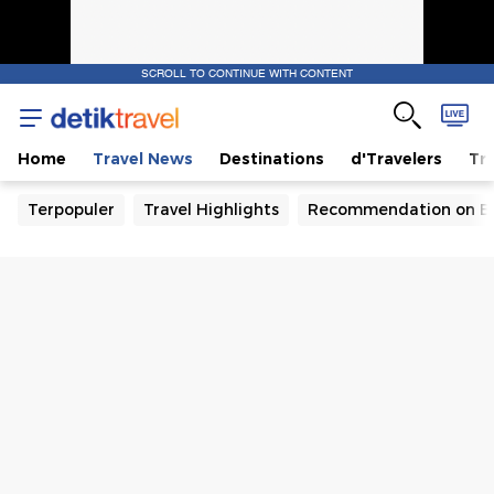
SCROLL TO CONTINUE WITH CONTENT
Home
Travel News
Destinations
d'Travelers
Tra
Terpopuler
Travel Highlights
Recommendation on B