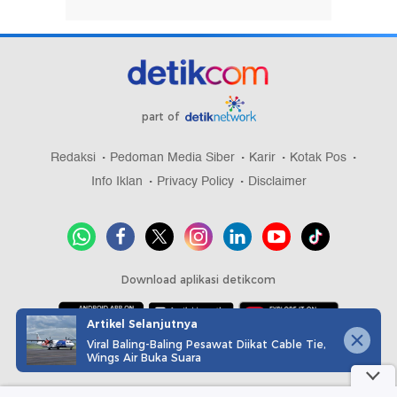
part of
Redaksi
Pedoman Media Siber
Karir
Kotak Pos
Info Iklan
Privacy Policy
Disclaimer
Download aplikasi detikcom
Artikel Selanjutnya
Viral Baling-Baling Pesawat Diikat Cable Tie,
Copyright @ 2026 detikcom, All right reserved
Wings Air Buka Suara