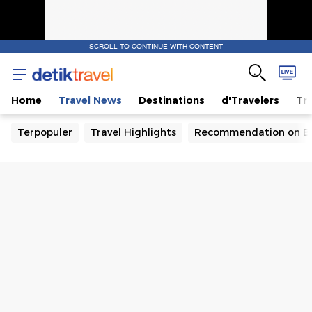
SCROLL TO CONTINUE WITH CONTENT
Home
Travel News
Destinations
d'Travelers
Tra
Terpopuler
Travel Highlights
Recommendation on B