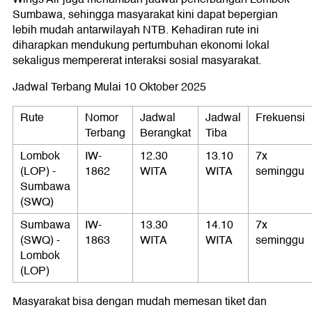
Sumbawa, sehingga masyarakat kini dapat bepergian
lebih mudah antarwilayah NTB. Kehadiran rute ini
diharapkan mendukung pertumbuhan ekonomi lokal
sekaligus mempererat interaksi sosial masyarakat.
Jadwal Terbang Mulai 10 Oktober 2025
Rute
Nomor
Jadwal
Jadwal
Frekuensi
Terbang
Berangkat
Tiba
Lombok
IW-
12.30
13.10
7x
(LOP) -
1862
WITA
WITA
seminggu
Sumbawa
(SWQ)
Sumbawa
IW-
13.30
14.10
7x
(SWQ) -
1863
WITA
WITA
seminggu
Lombok
(LOP)
Masyarakat bisa dengan mudah memesan tiket dan