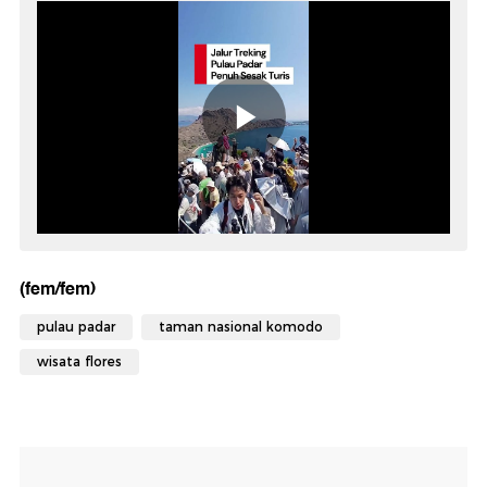
(fem/fem)
pulau padar
taman nasional komodo
wisata flores