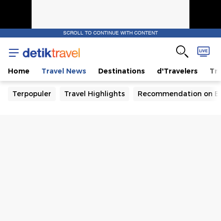
SCROLL TO CONTINUE WITH CONTENT
Home
Travel News
Destinations
d'Travelers
Tra
Terpopuler
Travel Highlights
Recommendation on B