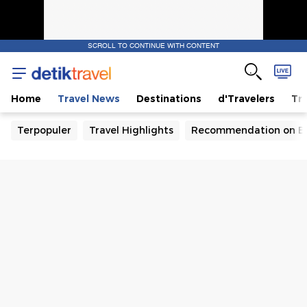
SCROLL TO CONTINUE WITH CONTENT
Home
Travel News
Destinations
d'Travelers
Tra
Terpopuler
Travel Highlights
Recommendation on B