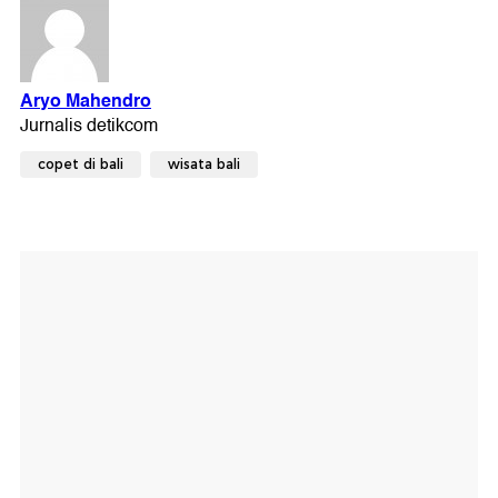
copet di bali
wisata bali