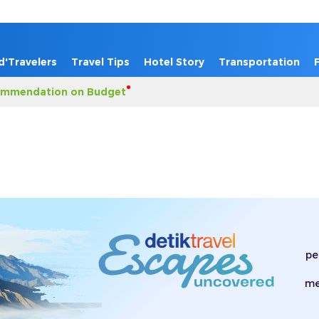
d'Travelers
Travel Tips
Hotel Story
Transportation
mmendation on Budget
pe
me