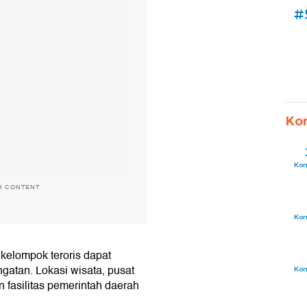
#
Ko
Ko
H CONTENT
Ko
kelompok teroris dapat
gatan. Lokasi wisata, pusat
Ko
n fasilitas pemerintah daerah