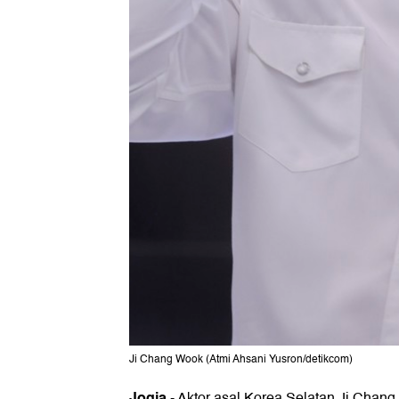
Ji Chang Wook (Atmi Ahsani Yusron/detikcom)
Jogja
-
Aktor asal Korea Selatan Ji Chan