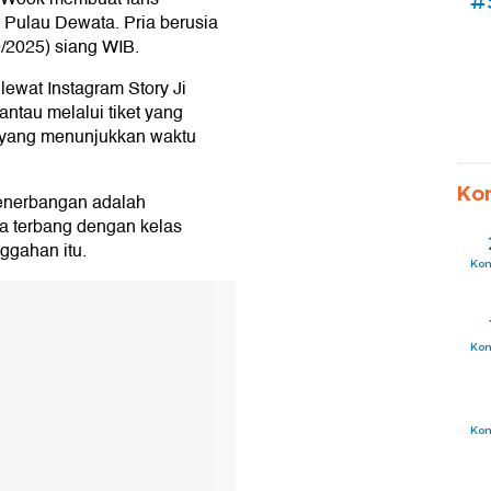
#
 Pulau Dewata. Pria berusia
0/2025) siang WIB.
lewat Instagram Story Ji
antau melalui tiket yang
, yang menunjukkan waktu
Ko
penerbangan adalah
 dia terbang dengan kelas
nggahan itu.
Ko
Ko
Ko