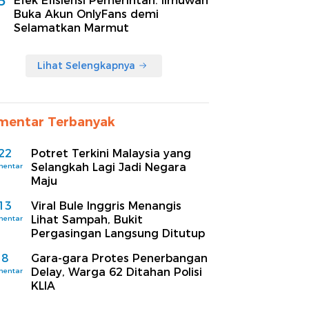
5
Efek Efisiensi Pemerintah. Ilmuwan
Buka Akun OnlyFans demi
Selamatkan Marmut
Lihat Selengkapnya
mentar Terbanyak
22
Potret Terkini Malaysia yang
Selangkah Lagi Jadi Negara
mentar
Maju
13
Viral Bule Inggris Menangis
Lihat Sampah, Bukit
mentar
Pergasingan Langsung Ditutup
8
Gara-gara Protes Penerbangan
Delay, Warga 62 Ditahan Polisi
mentar
KLIA