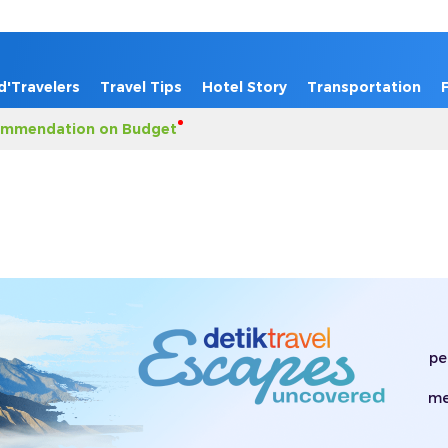
d'Travelers
Travel Tips
Hotel Story
Transportation
mmendation on Budget
pe
me