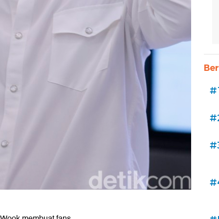
Ber
#
#
#
#
g Wook membuat fans