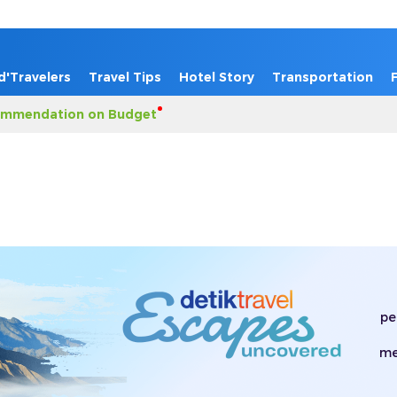
d'Travelers
Travel Tips
Hotel Story
Transportation
mmendation on Budget
pe
me