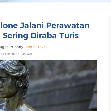
lone Jalani Perawatan
 Sering Diraba Turis
gas Pribady -
detikTravel
, 14 Okt 2025 13:45 WIB