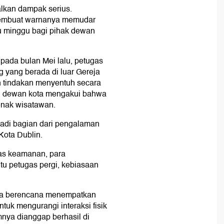
lkan dampak serius.
membuat warnanya memudar
tu minggu bagi pihak dewan
pada bulan Mei lalu, petugas
g yang berada di luar Gereja
ah tindakan menyentuh secara
if, dewan kota mengakui bahwa
benak wisatawan.
adi bagian dari pengalaman
 Kota Dublin.
s keamanan, para
u petugas pergi, kebiasaan
ota berencana menempatkan
tuk mengurangi interaksi fisik
mnya dianggap berhasil di