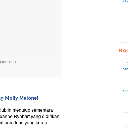
#
Ko
H CONTENT
Ko
Ko
g Molly Malone!
a Dublin menutup sementara
Ko
Jeanne Rynhart yang didirikan
t para turis yang kerap