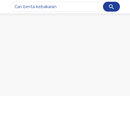
Cancel
Yang sedang ramai dicari
#1
data live draw sgp
#2
k-talk
#3
kebakaran
#4
prabowo
#5
gempa hari ini
Promoted
Terakhir yang dicari
Loading...