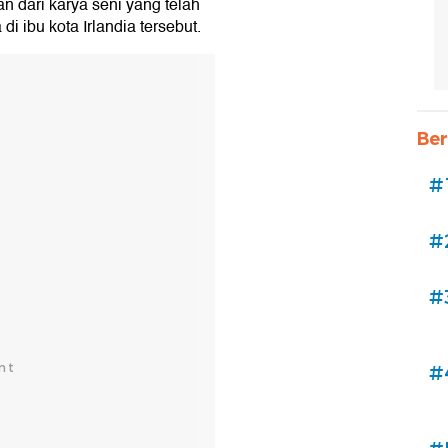
n dari karya seni yang telah
di ibu kota Irlandia tersebut.
Ber
#
#
#
#