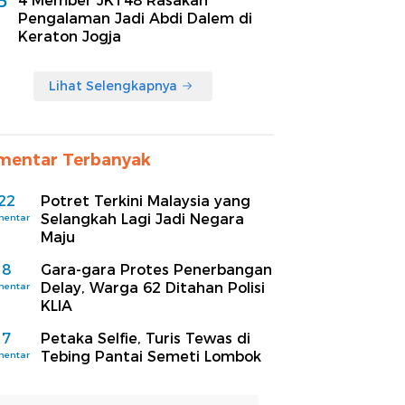
5
4 Member JKT48 Rasakan
Pengalaman Jadi Abdi Dalem di
Keraton Jogja
Lihat Selengkapnya
mentar Terbanyak
22
Potret Terkini Malaysia yang
Selangkah Lagi Jadi Negara
mentar
Maju
8
Gara-gara Protes Penerbangan
Delay, Warga 62 Ditahan Polisi
mentar
KLIA
7
Petaka Selfie, Turis Tewas di
Tebing Pantai Semeti Lombok
mentar