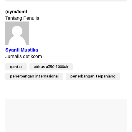
(sym/fem)
qantas
airbus a350-1000ulr
penerbangan internasional
penerbangan terpanjang