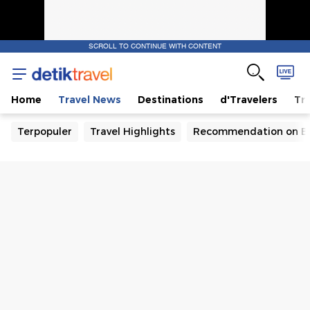
SCROLL TO CONTINUE WITH CONTENT
Home
Travel News
Destinations
d'Travelers
Tra
Terpopuler
Travel Highlights
Recommendation on B