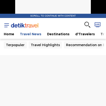
SCROLL TO CONTINUE WITH CONTENT
Home
Travel News
Destinations
d'Travelers
Tra
Terpopuler
Travel Highlights
Recommendation on B