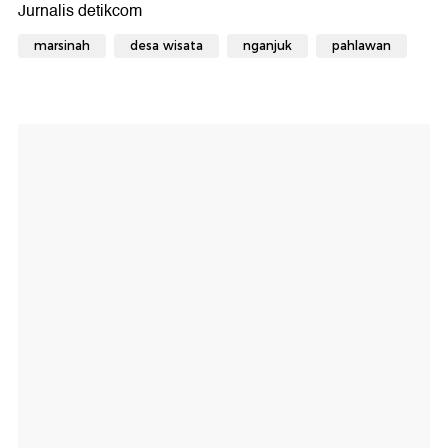
marsinah
desa wisata
nganjuk
pahlawan