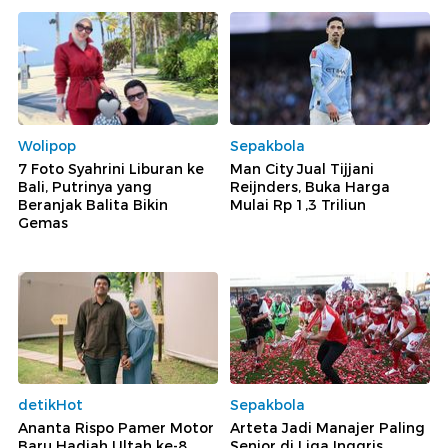
Wolipop
Sepakbola
7 Foto Syahrini Liburan ke
Man City Jual Tijjani
Bali, Putrinya yang
Reijnders, Buka Harga
Beranjak Balita Bikin
Mulai Rp 1,3 Triliun
Gemas
detikHot
Sepakbola
Ananta Rispo Pamer Motor
Arteta Jadi Manajer Paling
Baru Hadiah Ultah ke-8
Senior di Liga Inggris