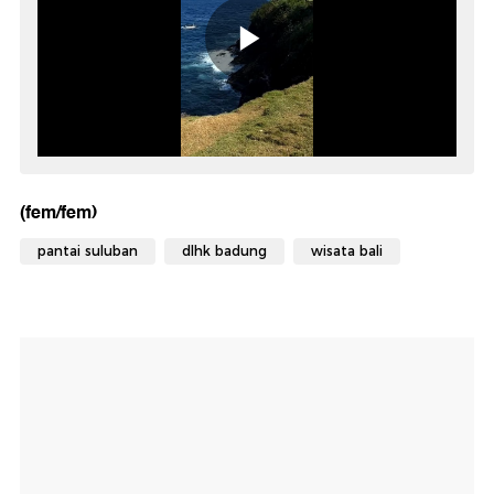
(fem/fem)
pantai suluban
dlhk badung
wisata bali