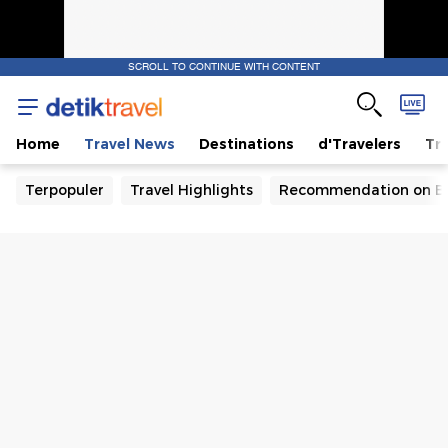
SCROLL TO CONTINUE WITH CONTENT
Home
Travel News
Destinations
d'Travelers
Tra
Terpopuler
Travel Highlights
Recommendation on B