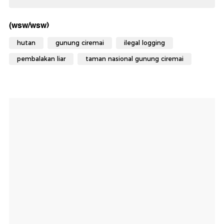
(wsw/wsw)
hutan
gunung ciremai
ilegal logging
pembalakan liar
taman nasional gunung ciremai