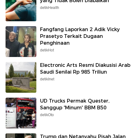
yang Tidak Boleh Diabaikan
detikHealth
Fangfang Laporkan 2 Adik Vicky
Prasetyo Terkait Dugaan
Penghinaan
detikHot
Electronic Arts Resmi Diakusisi Arab
Saudi Senilai Rp 985 Triliun
detikInet
UD Trucks Permak Quester,
Sanggup 'Minum' BBM B50
detikOto
Trump dan Netanyahu Pisah Jalan