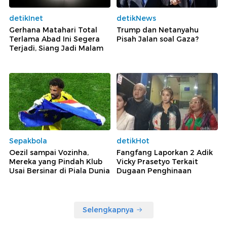
detikInet
detikNews
Gerhana Matahari Total
Trump dan Netanyahu
Terlama Abad Ini Segera
Pisah Jalan soal Gaza?
Terjadi, Siang Jadi Malam
Sepakbola
detikHot
Oezil sampai Vozinha,
Fangfang Laporkan 2 Adik
Mereka yang Pindah Klub
Vicky Prasetyo Terkait
Usai Bersinar di Piala Dunia
Dugaan Penghinaan
Selengkapnya