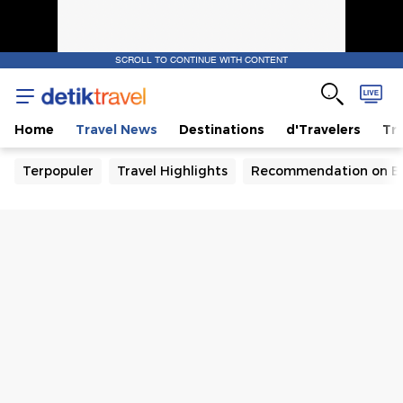
SCROLL TO CONTINUE WITH CONTENT
Home
Travel News
Destinations
d'Travelers
Tra
Terpopuler
Travel Highlights
Recommendation on B