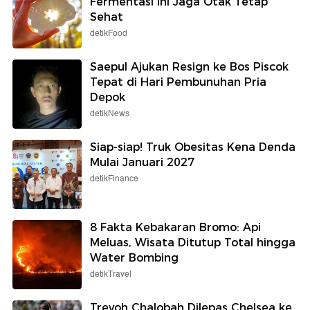
Fermentasi Ini Jaga Otak Tetap
Sehat
detikFood
Saepul Ajukan Resign ke Bos Piscok
Tepat di Hari Pembunuhan Pria
Depok
detikNews
Siap-siap! Truk Obesitas Kena Denda
Mulai Januari 2027
detikFinance
8 Fakta Kebakaran Bromo: Api
Meluas, Wisata Ditutup Total hingga
Water Bombing
detikTravel
Trevoh Chalobah Dilepas Chelsea ke