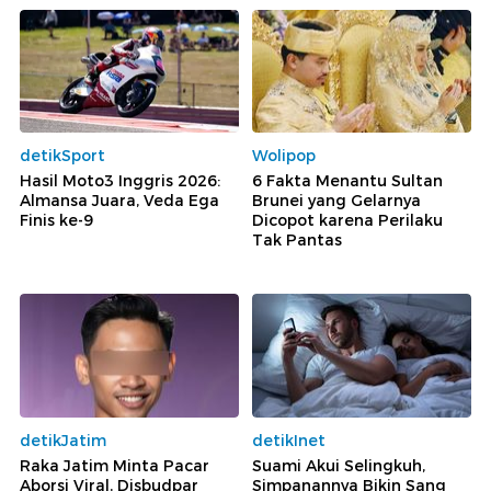
detikSport
Wolipop
Hasil Moto3 Inggris 2026:
6 Fakta Menantu Sultan
Almansa Juara, Veda Ega
Brunei yang Gelarnya
Finis ke-9
Dicopot karena Perilaku
Tak Pantas
detikJatim
detikInet
Raka Jatim Minta Pacar
Suami Akui Selingkuh,
Aborsi Viral, Disbudpar
Simpanannya Bikin Sang