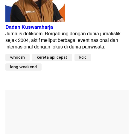
whoosh
kereta api cepat
kcic
long weekend