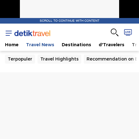
SCROLL TO CONTINUE WITH CONTENT
Home
Travel News
Destinations
d'Travelers
Tra
Terpopuler
Travel Highlights
Recommendation on B