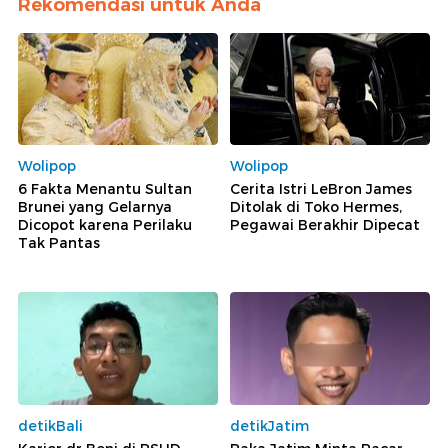
Rekomendasi untuk Anda
Wolipop
Wolipop
6 Fakta Menantu Sultan
Cerita Istri LeBron James
Brunei yang Gelarnya
Ditolak di Toko Hermes,
Dicopot karena Perilaku
Pegawai Berakhir Dipecat
Tak Pantas
detikBali
detikJatim