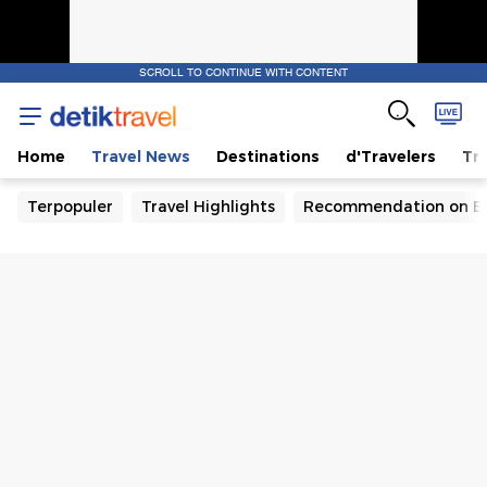
SCROLL TO CONTINUE WITH CONTENT
Home
Travel News
Destinations
d'Travelers
Tra
Terpopuler
Travel Highlights
Recommendation on B