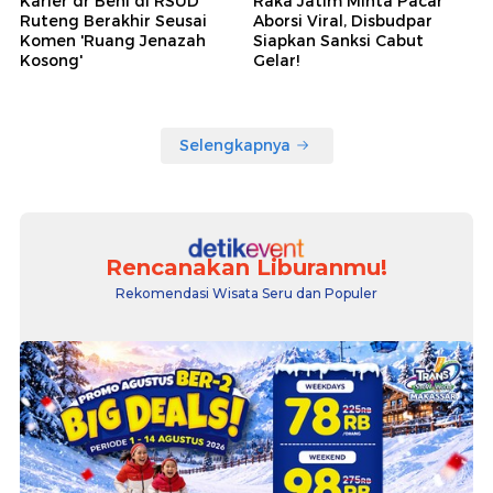
Karier dr Beni di RSUD
Raka Jatim Minta Pacar
Ruteng Berakhir Seusai
Aborsi Viral, Disbudpar
Komen 'Ruang Jenazah
Siapkan Sanksi Cabut
Kosong'
Gelar!
Selengkapnya
Rencanakan Liburanmu!
Rekomendasi Wisata Seru dan Populer