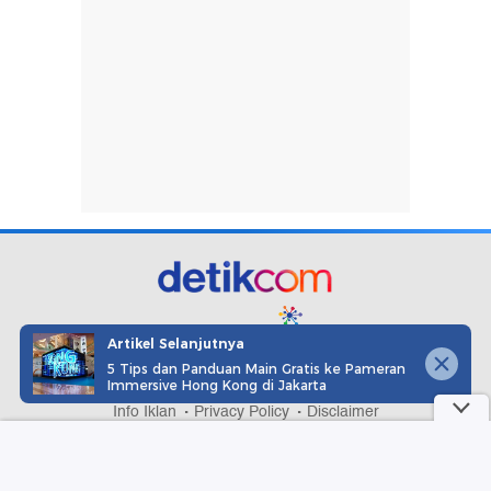
part of
Artikel Selanjutnya
5 Tips dan Panduan Main Gratis ke Pameran
Redaksi
Pedoman Media Siber
Karir
Kotak Pos
Immersive Hong Kong di Jakarta
Info Iklan
Privacy Policy
Disclaimer