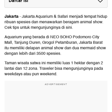
Daftar Isi
1. Membeli Tiket Secara Online
Jakarta
-
Jakarta Aquarium & Safari menjadi tempat hidup
2. Cek jadwal dan ikuti seluruh animal show
ribuan spesies dan menawarkan beragam animal show.
3. Interaksi dengan banyak satwa
Cek tips untuk mengunjunginya di sini.
4. Baca Informasi singkat tentang satwa
Aquarium yang berada di NEO SOHO Podomoro City
Mall, Tanjung Duren, Grogol Petamburan, Jakarta Barat
5. Siapkan outfit terbaik dan banyak ambil
itu memiliki delapan animal show dan dua mermaid show
foto
dengan lebih dari 3500 spesies.
6. Tonton Mermaid Pearl of The South Sea
Taman wisata satwa ini memiliki luas 1 hektar dengan 2
lantai dan 12 zona. Traveler bisa mengunjunginya pada
weekdays atau pun weekend.
ADVERTISEMENT