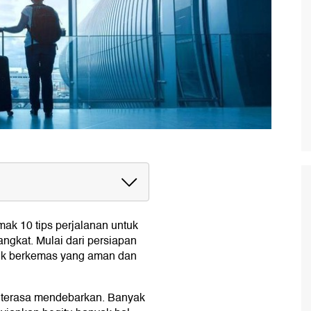
mak 10 tips perjalanan untuk
ngkat. Mulai dari persiapan
rik berkemas yang aman dan
redit
el
kan)
 terasa mendebarkan. Banyak