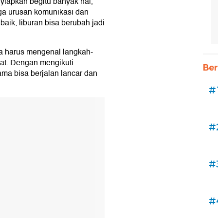
yiapkan begitu banyak hal,
ga urusan komunikasi dan
nan
aik, liburan bisa berubah jadi
la harus mengenal langkah-
at. Dengan mengikuti
Ber
ama bisa berjalan lancar dan
#
#
#
#