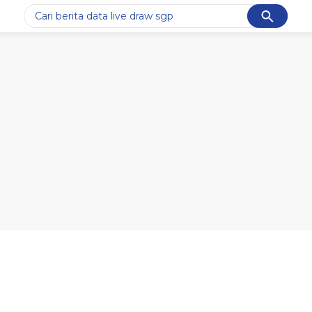
Cancel
Yang sedang ramai dicari
#1
data live draw sgp
#2
piala presiden 2026
#3
prabowo
#4
iran
#5
gempa hari ini
Promoted
Terakhir yang dicari
Loading...