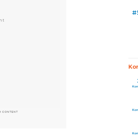
#
Ko
Ko
Ko
H CONTENT
Ko