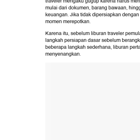
traveler mengaku gugup karena harus men
8. Bawa Pakaian Serbaguna
mulai dari dokumen, barang bawaan, hing
9. Bawa Buku Panduan Bahasa
10. Tetap Tenang dan Nikmati Perjala
keuangan. Jika tidak dipersiapkan dengan b
momen merepotkan.
Karena itu, sebelum liburan traveler pemu
langkah persiapan dasar sebelum berangk
beberapa langkah sederhana, liburan pert
menyenangkan.