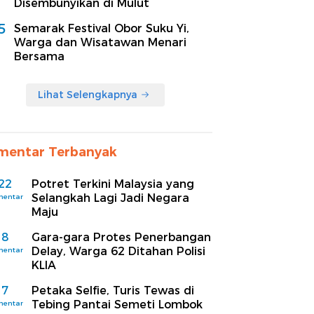
Disembunyikan di Mulut
5
Semarak Festival Obor Suku Yi,
Warga dan Wisatawan Menari
Bersama
Lihat Selengkapnya
mentar Terbanyak
22
Potret Terkini Malaysia yang
Selangkah Lagi Jadi Negara
mentar
Maju
8
Gara-gara Protes Penerbangan
Delay, Warga 62 Ditahan Polisi
mentar
KLIA
7
Petaka Selfie, Turis Tewas di
Tebing Pantai Semeti Lombok
mentar