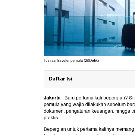
Ilustrasi traveler pemula (20Detik)
Daftar Isi
10 Tips Liburan Untuk Pemula
1. Rencanakan Dengan Detail
Jakarta
-
Baru pertama kali bepergian? Si
2. Simpan Salinan Dokumen Penting
pemula yang wajib dilakukan sebelum bera
3. Beli Adaptor, SIM, dan Mata Uang
dokumen, pengaturan keuangan, hingga t
4. Konfirmasi Kepada Bank dan Kartu K
praktis.
5. Atur Paket Internasional Untuk Pons
6. Siapkan Hotspot Wi-Fi (Jika Diperlu
Bepergian untuk pertama kalinya memang
7. Buat Jurnal Perjalanan