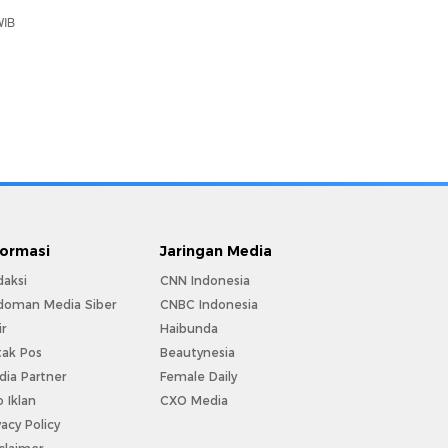
WIB
formasi
Jaringan Media
daksi
CNN Indonesia
doman Media Siber
CNBC Indonesia
ir
Haibunda
tak Pos
Beautynesia
ia Partner
Female Daily
o Iklan
CXO Media
vacy Policy