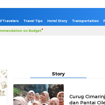
d'Travelers
Travel Tips
Hotel Story
Transportation
mmendation on Budget
Story
Curug Cimarin
dan Pantai Cil