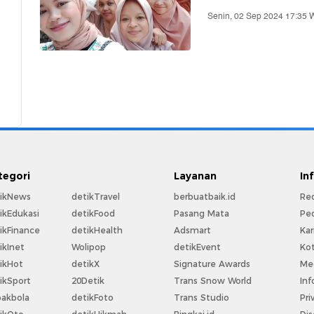
Senin, 02 Sep 2024 17:35 
tegori
Layanan
In
ikNews
detikTravel
berbuatbaik.id
Re
ikEdukasi
detikFood
Pasang Mata
Pe
ikFinance
detikHealth
Adsmart
Kar
ikInet
Wolipop
detikEvent
Ko
ikHot
detikX
Signature Awards
Med
ikSport
20Detik
Trans Snow World
Inf
akbola
detikFoto
Trans Studio
Pri