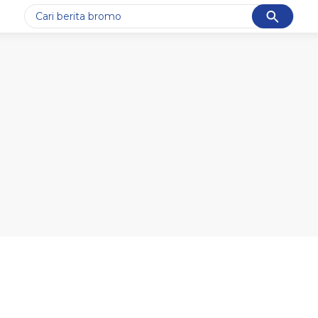
Cancel
Yang sedang ramai dicari
#1
motogp
#2
bromo
#3
moto3
#4
iran
#5
data live draw sgp
Promoted
Terakhir yang dicari
Loading...