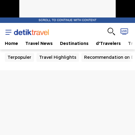
SCROLL TO CONTINUE WITH CONTENT
Home
Travel News
Destinations
d'Travelers
Tra
Terpopuler
Travel Highlights
Recommendation on B