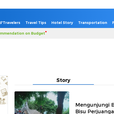
d'Travelers
Travel Tips
Hotel Story
Transportation
mmendation on Budget
Story
Mengunjungi B
Bisu Perjuang