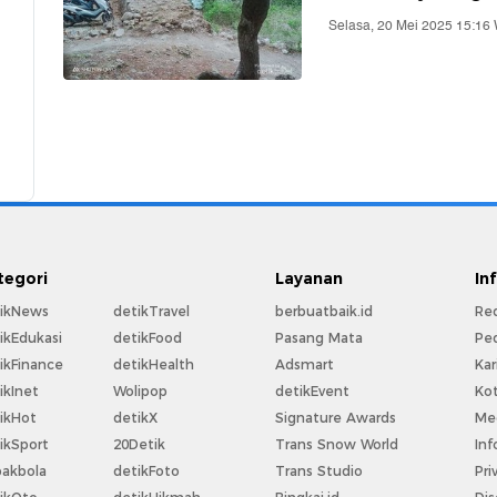
Selasa, 20 Mei 2025 15:16
tegori
Layanan
In
ikNews
detikTravel
berbuatbaik.id
Re
ikEdukasi
detikFood
Pasang Mata
Pe
ikFinance
detikHealth
Adsmart
Kar
ikInet
Wolipop
detikEvent
Ko
ikHot
detikX
Signature Awards
Med
ikSport
20Detik
Trans Snow World
Inf
akbola
detikFoto
Trans Studio
Pri