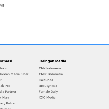
 WIB
formasi
Jaringan Media
daksi
CNN Indonesia
doman Media Siber
CNBC Indonesia
ir
Haibunda
tak Pos
Beautynesia
ia Partner
Female Daily
o Iklan
CXO Media
vacy Policy