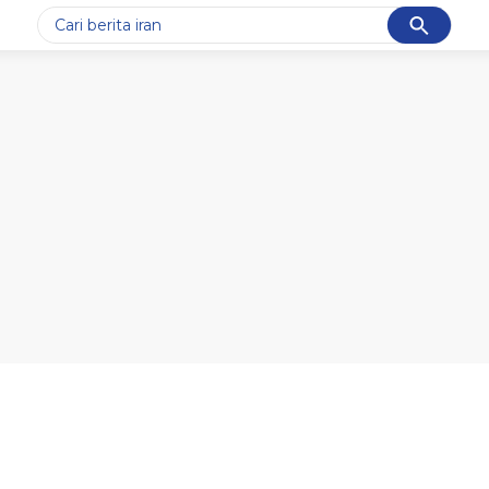
Cancel
Yang sedang ramai dicari
#1
data live draw sgp
#2
iran
#3
senjata
#4
prabowo
#5
gempa hari ini
Promoted
Terakhir yang dicari
Loading...