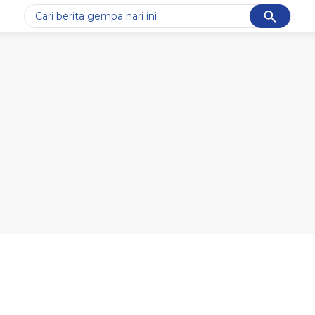
Cancel
Yang sedang ramai dicari
#1
piala presiden 2026
#2
prabowo
#3
gempa hari ini
#4
demo
#5
iran
Promoted
Terakhir yang dicari
Loading...