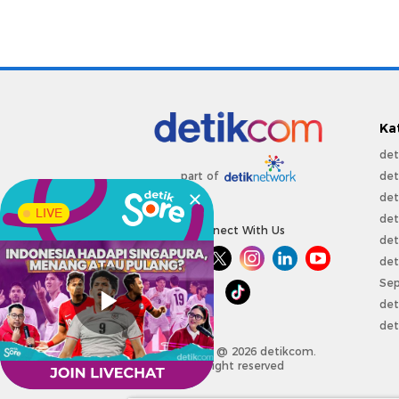
Ka
det
det
part of
det
LIVE
det
Connect With Us
det
det
Sep
det
det
Copyright @ 2026 detikcom.
All right reserved