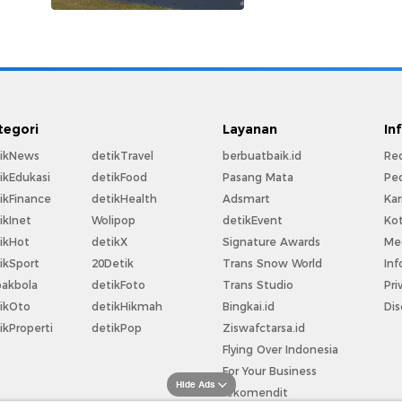
tegori
Layanan
In
ikNews
detikTravel
berbuatbaik.id
Re
ikEdukasi
detikFood
Pasang Mata
Pe
ikFinance
detikHealth
Adsmart
Kar
ikInet
Wolipop
detikEvent
Ko
ikHot
detikX
Signature Awards
Med
ikSport
20Detik
Trans Snow World
Inf
akbola
detikFoto
Trans Studio
Pri
ikOto
detikHikmah
Bingkai.id
Dis
ikProperti
detikPop
Ziswafctarsa.id
Flying Over Indonesia
For Your Business
Hide Ads
rekomendit