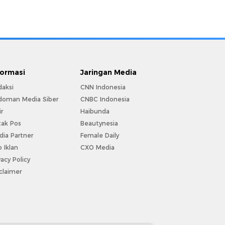
formasi
Jaringan Media
daksi
CNN Indonesia
doman Media Siber
CNBC Indonesia
ir
Haibunda
tak Pos
Beautynesia
ia Partner
Female Daily
o Iklan
CXO Media
vacy Policy
claimer