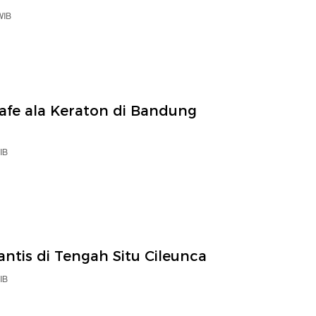
WIB
fe ala Keraton di Bandung
IB
tis di Tengah Situ Cileunca
IB