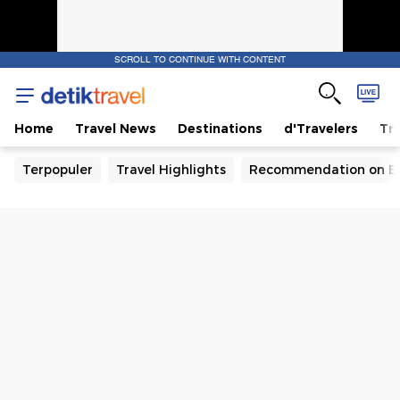
SCROLL TO CONTINUE WITH CONTENT
Home
Travel News
Destinations
d'Travelers
Tra
Terpopuler
Travel Highlights
Recommendation on B