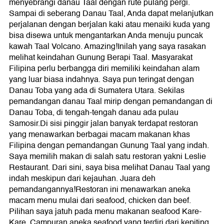
menyebrangi danau Taal dengan rute pulang pergi.
Sampai di seberang Danau Taal, Anda dapat melanjutkan
perjalanan dengan berjalan kaki atau menaiki kuda yang
bisa disewa untuk mengantarkan Anda menuju puncak
kawah Taal Volcano. Amazing!Inilah yang saya rasakan
melihat keindahan Gunung Berapi Taal. Masyarakat
Filipina perlu berbangga diri memiliki keindahan alam
yang luar biasa indahnya. Saya pun teringat dengan
Danau Toba yang ada di Sumatera Utara. Sekilas
pemandangan danau Taal mirip dengan pemandangan di
Danau Toba, di tengah-tengah danau ada pulau
Samosir.Di sisi pinggir jalan banyak terdapat restoran
yang menawarkan berbagai macam makanan khas
Filipina dengan pemandangan Gunung Taal yang indah.
Saya memilih makan di salah satu restoran yakni Leslie
Restaurant. Dari sini, saya bisa melihat Danau Taal yang
indah meskipun dari kejauhan. Juara deh
pemandangannya!Restoran ini menawarkan aneka
macam menu mulai dari seafood, chicken dan beef.
Pilihan saya jatuh pada menu makanan seafood Kare-
Kare. Campuran aneka seafood yang terdiri dari kepiting,