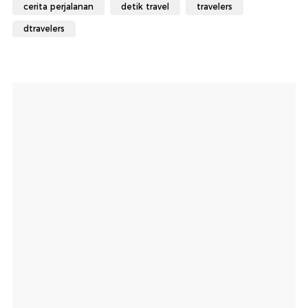
cerita perjalanan
detik travel
travelers
dtravelers