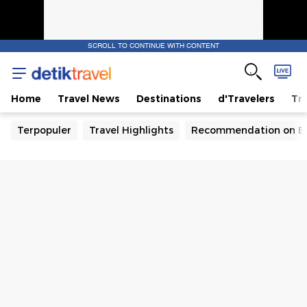
SCROLL TO CONTINUE WITH CONTENT
Home
Travel News
Destinations
d'Travelers
Tra
Terpopuler
Travel Highlights
Recommendation on B