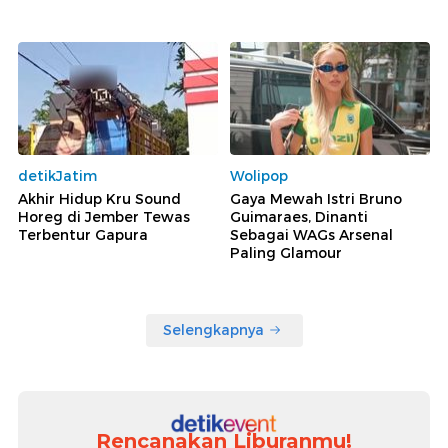
detikJatim
Wolipop
Akhir Hidup Kru Sound
Gaya Mewah Istri Bruno
Horeg di Jember Tewas
Guimaraes, Dinanti
Terbentur Gapura
Sebagai WAGs Arsenal
Paling Glamour
Selengkapnya
Rencanakan Liburanmu!