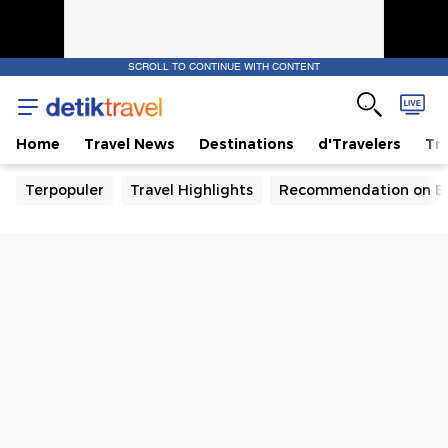
SCROLL TO CONTINUE WITH CONTENT
Home
Travel News
Destinations
d'Travelers
Tra
Terpopuler
Travel Highlights
Recommendation on B