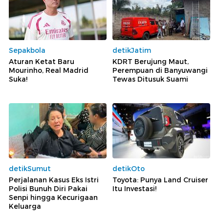
Sepakbola
detikJatim
Aturan Ketat Baru
KDRT Berujung Maut,
Mourinho, Real Madrid
Perempuan di Banyuwangi
Suka!
Tewas Ditusuk Suami
detikSumut
detikOto
Perjalanan Kasus Eks Istri
Toyota: Punya Land Cruiser
Polisi Bunuh Diri Pakai
Itu Investasi!
Senpi hingga Kecurigaan
Keluarga