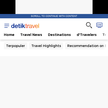
SCROLL TO CONTINUE WITH CONTENT
Home
Travel News
Destinations
d'Travelers
Tra
Terpopuler
Travel Highlights
Recommendation on B