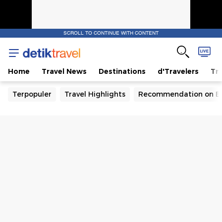
SCROLL TO CONTINUE WITH CONTENT
Home
Travel News
Destinations
d'Travelers
Tra
Terpopuler
Travel Highlights
Recommendation on B